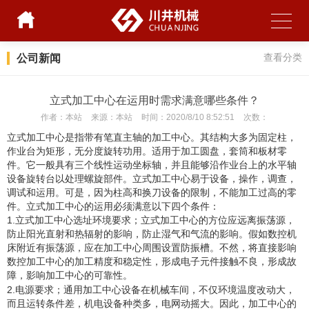
公司新闻
查看分类
立式加工中心在运用时需求满意哪些条件？
作者：
本站
来源：
本站
时间：
2020/8/10 8:52:51
次数：
立式加工中心是指带有笔直主轴的加工中心。其结构大多为固定柱，
作业台为矩形，无分度旋转功用。适用于加工圆盘，套筒和板材零
件。它一般具有三个线性运动坐标轴，并且能够沿作业台上的水平轴
设备旋转台以处理螺旋部件。立式加工中心易于设备，操作，调查，
调试和运用。可是，因为柱高和换刀设备的限制，不能加工过高的零
件。立式加工中心的运用必须满意以下四个条件：
1.
立式加工中心选址环境要求；立式加工中心的方位应远离振荡源，
防止阳光直射和热辐射的影响，防止湿气和气流的影响。假如数控机
床附近有振荡源，应在加工中心周围设置防振槽。不然，将直接影响
数控加工中心的加工精度和稳定性，形成电子元件接触不良，形成故
障，影响加工中心的可靠性。
2.
电源要求；通用加工中心设备在机械车间，不仅环境温度改动大，
而且运转条件差，机电设备种类多，电网动摇大。因此，加工中心的