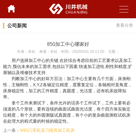
公司新闻
查看分类
850加工中心哪家好
作者：
本站
来源：
本站
时间：
2020/5/31 20:11:50
次数：
用户选择加工中心的关键,在於综合考虑目前的工艺要求以及加工
能力,预估未来的加工需求,包括以下因素:快速加工进给,刚性和精度,扩
展轴以及维修技术支持.
判断加工中心的好坏方百法：加工中心主要有几个方面，床身刚
性，主轴刚性，X,Y,Z各轴定位精度，度重复定位，各轴相对直角度，
床身稳定性，加工的工件精度，真圆度，光洁度，还有机床故障知
率。
拿个工件来测试下，条件允许的话弄个工件试下，工件上要有必
须道的几个形状，要有连续的曲面试曲面光洁度，有个四方体实验定
位精度，有个大的外圆测版试真圆度，有个小的复杂曲面测权试机床
在处理大的程式量的时候的稳定性。
上一条：
N95口罩机滚刀模具加工机床