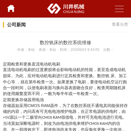
公司新闻
查看分类
数控铣床的数控系统维修
作者：
本站
来源：
本站
时间：
2020/6/24 9:43:05
次数：
定期检查和更换直流电动机电刷
直流电动机电刷的过度磨损将会影响电动机的性能，甚至造成电动机
损坏。为此，应对电动机电刷进行定其检查和更换。数控铣
床、加工
中心等
，就在第年检查一次。如果更换了电刷，要使电动机空运行跑
合一段时间，以使电刷表面与换向器表面吻合良好，检查周期随机床
的使用频繁度而不同，一般为每半年或一年检查一次。
定期更换存储器用电池
CMOS RAM
存储器如采用
器件，为了在数控系统不通电其间能保持存
储的内容，内问高有可充电电池维护电路，在正常电源的供电时，由
源以一个二极管向
假借电，并对可充电电池进行充电。
+5V
CMOS RAM
当讳莫如深断电源时，则改为由电池供电来维护
内的信
CMOS RAM
息。在一肌情效忠下，即使电池尚末失效，也应每年更换一次电池，