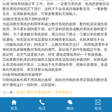
以便 胡保系统能正常 工作。另外，一定要注意的是，电池的更换应在
数控系统供电状态下进行，这样才不会造成存储参数丢失。一量参数
丢失，在调换新电池后，可将参数重机关报输入。
(8)
数控系统长期不用时的维护
为提高数控系统的利用率和减少数控系统的故障，数控机床应满负荷
使用，而不要长期闲置不用。由于某种原因造成数控系统长期闲置不
①要以常给数控系
用时，为了避免数控系统损坏，需注间以下两点：
统通电，特别是在环境温度较大的梅雨更应如此。在机床锁住不动
（伺服电动机不转）的情况下，让数控系统空运行 ，利用电器零件本
身的发热来驱散数控系统内的潮气。保证电子器件性能稳定可靠。实
践证明，在空气温度较大的，经常 通电是降低率的一个有效措施。
②如果数控机床的进给轴和主轴采用直流电动机来驱动时，应将电刷
从直流电动机中取出，以免由于化学腐蚀作用，使换向器腐蚀，造成
换向性能变坏。甚至使整台电动机损坏。
(9)
备用电路板的依据维护
印制电路板长期不用容易出故障，因此对所购的务用定期装到数控系
统中通电运行一段时间，以防损坏。
上一条：
机床厂数控车床的结构、布局和特点
下一条：
数控铣床的日常保养
首页
电话
微信
短信